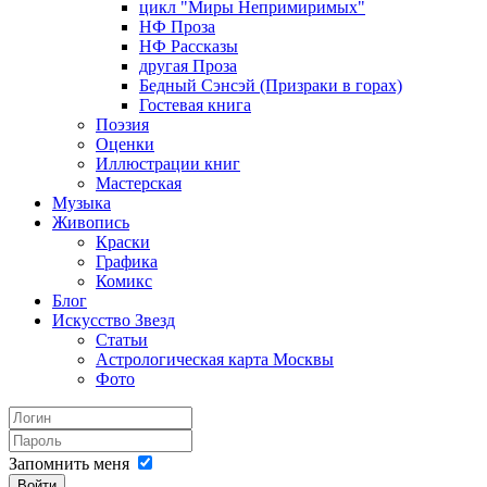
цикл "Миры Непримиримых"
НФ Проза
НФ Рассказы
другая Проза
Бедный Сэнсэй (Призраки в горах)
Гостевая книга
Поэзия
Оценки
Иллюстрации книг
Мастерская
Музыка
Живопись
Краски
Графика
Комикс
Блог
Искусство Звезд
Статьи
Астрологическая карта Москвы
Фото
Запомнить меня
Войти