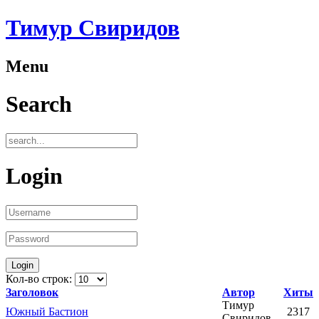
Тимур Свиридов
Menu
Search
Login
Кол-во строк:
Заголовок
Автор
Хиты
Тимур
Южный Бастион
2317
Свиридов