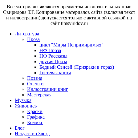
Все материалы являются предметом исключительных прав
Свиридова Т.Г. Копирование материалов сайта (включая текст
и иллюстрации) допускается только с активной ссылкой на
сайт timsviridov.ru
Литература
Проза
цикл "Миры Непримиримых"
НФ Проза
НФ Рассказы
другая Проза
Бедный Сэнсэй (Призраки в горах)
Гостевая книга
Поэзия
Оценки
Иллюстрации книг
Мастерская
Музыка
Живопись
Краски
Графика
Комикс
Блог
Искусство Звезд