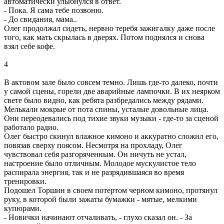
автоматически улыбнулся в ответ.
- Пока. Я сама тебе позвоню.
- До свидания, мама..
Олег продолжал сидеть, нервно теребя зажигалку даже после
того, как мать скрылась в дверях. Потом поднялся и снова
взял себе кофе.
4
В актовом зале было совсем темно. Лишь где-то далеко, почти
у самой сцены, горели две аварийные лампочки. В их неярком
свете было видно, как ребята разбредались между рядами.
Мелькали мокрые от пота спины, усталые довольные лица.
Они переодевались под тихие звуки музыки - где-то за сценой
работало радио.
Олег быстро скинул влажное кимоно и аккуратно сложил его,
повязав сверху поясом. Несмотря на прохладу, Олег
чувствовал себя разгоряченным. Он ничуть не устал,
настроение было отличным. Молодое мускулистое тело
распирала энергия, так и не разрядившаяся во время
тренировки.
Подошел Торшин в своем потертом черном кимоно, протянул
руку, в которой были зажаты бумажки - мятые, мелкими
купюрами.
- Новички начинают отчаливать, - глухо сказал он. - За