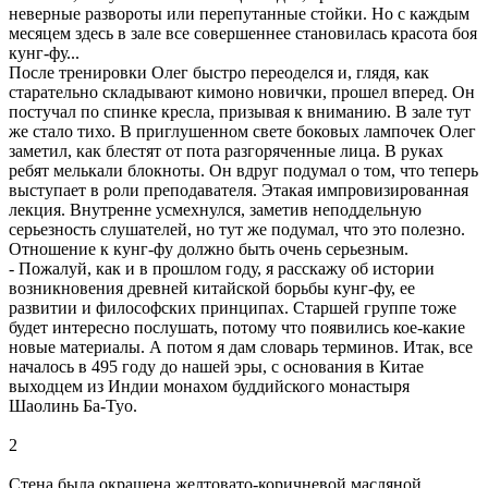
неверные развороты или перепутанные стойки. Но с каждым
месяцем здесь в зале все совершеннее становилась красота боя
кунг-фу...
После тренировки Олег быстро переоделся и, глядя, как
старательно складывают кимоно новички, прошел вперед. Он
постучал по спинке кресла, призывая к вниманию. В зале тут
же стало тихо. В приглушенном свете боковых лампочек Олег
заметил, как блестят от пота разгоряченные лица. В руках
ребят мелькали блокноты. Он вдруг подумал о том, что теперь
выступает в роли преподавателя. Этакая импровизированная
лекция. Внутренне усмехнулся, заметив неподдельную
серьезность слушателей, но тут же подумал, что это полезно.
Отношение к кунг-фу должно быть очень серьезным.
- Пожалуй, как и в прошлом году, я расскажу об истории
возникновения древней китайской борьбы кунг-фу, ее
развитии и философских принципах. Старшей группе тоже
будет интересно послушать, потому что появились кое-какие
новые материалы. А потом я дам словарь терминов. Итак, все
началось в 495 году до нашей эры, с основания в Китае
выходцем из Индии монахом буддийского монастыря
Шаолинь Ба-Туо.
2
Стена была окрашена желтовато-коричневой масляной