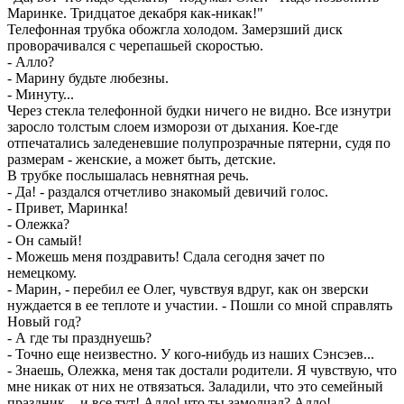
Маринке. Тридцатое декабря как-никак!"
Телефонная трубка обожгла холодом. Замерзший диск
проворачивался с черепашьей скоростью.
- Алло?
- Марину будьте любезны.
- Минуту...
Через стекла телефонной будки ничего не видно. Все изнутри
заросло толстым слоем изморози от дыхания. Кое-где
отпечатались заледеневшие полупрозрачные пятерни, судя по
размерам - женские, а может быть, детские.
В трубке послышалась невнятная речь.
- Да! - раздался отчетливо знакомый девичий голос.
- Привет, Маринка!
- Олежка?
- Он самый!
- Можешь меня поздравить! Сдала сегодня зачет по
немецкому.
- Марин, - перебил ее Олег, чувствуя вдруг, как он зверски
нуждается в ее теплоте и участии. - Пошли со мной справлять
Новый год?
- А где ты празднуешь?
- Точно еще неизвестно. У кого-нибудь из наших Сэнсэев...
- Знаешь, Олежка, меня так достали родители. Я чувствую, что
мне никак от них не отвязаться. Заладили, что это семейный
праздник, - и все тут! Алло! что ты замолчал? Алло!