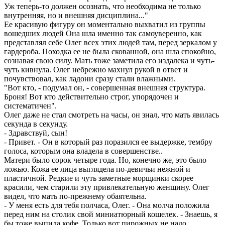
Уж теперь-то должен осознать, что необходима не только
внутренняя, но и внешняя дисциплина..."
Ее красивую фигуру он моментально выхватил из группы
вошедших людей Она шла именно так самоуверенно, как
представлял себе Олег всех этих людей там, перед зеркалом у
гардероба. Походка ее не была скованной, она шла спокойно,
сознавая свою силу. Мать тоже заметила его издалека и чуть-
чуть кивнула. Олег небрежно махнул рукой в ответ и
почувствовал, как ладони сразу стали влажными.
"Вот кто, - подумал он, - совершенная внешняя структура.
Броня! Вот кто действительно строг, упорядочен и
систематичен".
Олег даже не стал смотреть на часы, он знал, что мать явилась
секунда в секунду.
- Здравствуй, сын!
- Привет. - Он в который раз поразился ее выдержке, тембру
голоса, которым она владела в совершенстве..
Матери было сорок четыре года. Но, конечно же, это было
ложью. Кожа ее лица выглядела по-девичьи нежной и
пластичной. Редкие и чуть заметные морщинки скорее
красили, чем старили эту привлекательную женщину. Олег
видел, что мать по-прежнему обаятельна.
- У меня есть для тебя полчаса, Олег. - Она молча положила
перед ним на столик свой миниатюрный кошелек. - Знаешь, я
бы тоже выпила кофе. Только вот пирожных не надо.