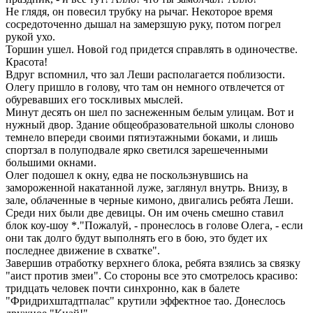
Не глядя, он повесил трубку на рычаг. Некоторое время
сосредоточенно дышал на замерзшую руку, потом погрел
рукой ухо.
Торшин ушел. Новой год придется справлять в одиночестве.
Красота!
Вдруг вспомнил, что зал Леши располагается поблизости.
Олегу пришло в голову, что там он немного отвлечется от
обуревавших его тоскливых мыслей.
Минут десять он шел по заснеженным белым улицам. Вот и
нужный двор. Здание общеобразовательной школы слоново
темнело впереди своими пятиэтажными боками, и лишь
спортзал в полуподвале ярко светился зарешеченными
большими окнами.
Олег подошел к окну, едва не поскользнувшись на
замороженной накатанной луже, заглянул внутрь. Внизу, в
зале, облаченные в черные кимоно, двигались ребята Леши.
Среди них были две девицы. Он им очень смешно ставил
блок коу-шоу *."Пожалуй, - пронеслось в голове Олега, - если
они так долго будут выполнять его в бою, это будет их
последнее движение в схватке".
Завершив отработку верхнего блока, ребята взялись за связку
"аист против змеи". Со стороны все это смотрелось красиво:
тридцать человек почти синхронно, как в балете
"Фридрихштадтпалас" крутили эффектное тао. Донеслось