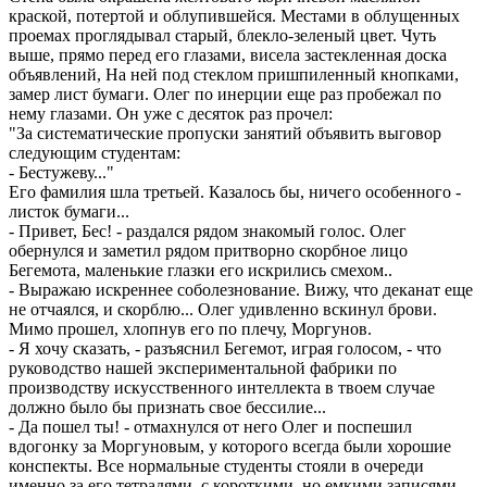
краской, потертой и облупившейся. Местами в облущенных
проемах проглядывал старый, блекло-зеленый цвет. Чуть
выше, прямо перед его глазами, висела застекленная доска
объявлений, На ней под стеклом пришпиленный кнопками,
замер лист бумаги. Олег по инерции еще раз пробежал по
нему глазами. Он уже с десяток раз прочел:
"За систематические пропуски занятий объявить выговор
следующим студентам:
- Бестужеву..."
Его фамилия шла третьей. Казалось бы, ничего особенного -
листок бумаги...
- Привет, Бес! - раздался рядом знакомый голос. Олег
обернулся и заметил рядом притворно скорбное лицо
Бегемота, маленькие глазки его искрились смехом..
- Выражаю искреннее соболезнование. Вижу, что деканат еще
не отчаялся, и скорблю... Олег удивленно вскинул брови.
Мимо прошел, хлопнув его по плечу, Моргунов.
- Я хочу сказать, - разъяснил Бегемот, играя голосом, - что
руководство нашей экспериментальной фабрики по
производству искусственного интеллекта в твоем случае
должно было бы признать свое бессилие...
- Да пошел ты! - отмахнулся от него Олег и поспешил
вдогонку за Моргуновым, у которого всегда были хорошие
конспекты. Все нормальные студенты стояли в очереди
именно за его тетрадями, с короткими, но емкими записями.