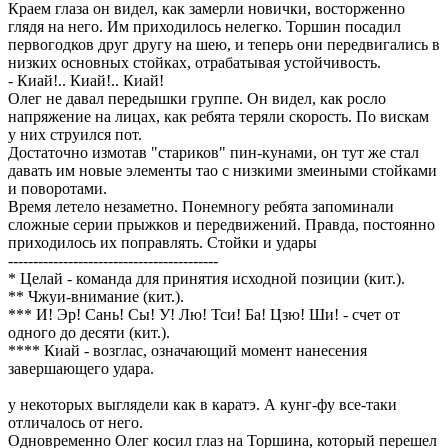
Краем глаза он видел, как замерли новички, восторженно
глядя на него. Им приходилось нелегко. Торшин посадил
первогодков друг другу на шею, и теперь они передвигались в
низких основных стойках, отрабатывая устойчивость.
- Киай!.. Киай!.. Киай!
Олег не давал передышки группе. Он видел, как росло
напряжение на лицах, как ребята теряли скорость. По вискам
у них струился пот.
Достаточно измотав "стариков" пин-кунами, он тут же стал
давать им новые элементы тао с низкими змеиными стойками
и поворотами.
Время летело незаметно. Понемногу ребята запоминали
сложные серии прыжков и передвижений. Правда, постоянно
приходилось их поправлять. Стойки и удары
------------------------------------------
* Целай - команда для принятия исходной позиции (кит.).
** Чжуи-внимание (кит.).
*** И! Эр! Сань! Сы! У! Лю! Тси! Ба! Цзю! Ши! - счет от
одного до десяти (кит.).
**** Киай - возглас, означающий момент нанесения
завершающего удара.
у некоторых выглядели как в каратэ. А кунг-фу все-таки
отличалось от него.
Одновременно Олег косил глаз на Торшина, который перешел