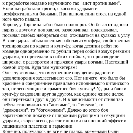
к проработке недавно изученного тао "аист против змеи".
Новички работали грязно, с косыми ударами и
неэффективными блоками. При выполнении стоек на одной
ноге часто падали.
Короче, у Торшина забот было полон рот. Он бегал от одного
парня к другому, поправлял, разворачивал, подсказывал,
посылал слабых набираться сил, отжиматься на кулаках в углу.
В зале царила обыкновенная рабочая атмосфера, свойственная
тренировкам по каратэ и кунг-фу, когда десятки ребят по
команде одновременно то рубили перед собой воздух резкими
ударами, то приседали в гибких стойках, то производили
широкие, с разворотом и прыжком удары ногами. Настоящий
боевой отряд. Куда там мушкетерам!
Олег чувствовал, что внутренние ощущения радости и
удовлетворения захлестывают его. Нет ничего, что было бы
красивее и совершеннее правильно исполняемого китайского
тао, ничего мощнее и грамотнее боя кунг-фу! Удары и блоки
кунг-фу следовали друг за другом, как единое живое целое,
они перетекали друг в друга. И в зависимости от стиля тао
ребята становились то "аистами", то "змеями", то
"драконами", то "богомолами". Далеко до этого боя
каратэковской показухе с широкими рубящими и секущими
ударами, скорее всего, рассчитанными на внешний эффект и
лишенными пластики и гармонии.
Конечно, получалось не все еще гладко, временами были