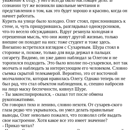
уважение к отцу: у него всегда было настоящее дело. В
сознании тут же возникли школьные мечтания и
представления о том, как это будет хорошо и красиво, когда он
начнет работать.
Курить на улице было холодно. Олег стоял, прислонившись к
стене, и, чуть прищурившись, разглядывал однокурсников,
что-то весело обсуждавших. Вдруг резанула холодная и
отрешенная мысль, что они живут другой жизнью, только
внешне он походит на них: тоже студент и тоже здесь.
Внезапно встретился взглядом с Сухаревым. Шура стоял в
сторонке и, похоже, только для вида держал в пальцах
сигарету. Видимо, он уже давно наблюдал за Олегом и не
торопился подходить. Это было вполне по-сухаревски, вот так
молчать и наблюдать за интересующим его человеком. Словно
съемка скрытой телекамерой. Вероятно, это от восточной
молчаливости, которая нравилась Олегу. Однако теперь он не
был рад, что стал объектом наблюдения, и, спешно набросив
на лицо маску беспечности, кивнул Шуре.
- Ты законспирировался, - сказал тот после обмена
рукопожатиями.
Он говорил тихо и лениво, словно нехотя. От сухарев-ского
глаза редко что укрывалось, он умел делать правильные
выводы, Олег невольно пожалел, что позволил себе выдать
свое настроение. Хотя какое все это имеет значение?
- Приказ читал?