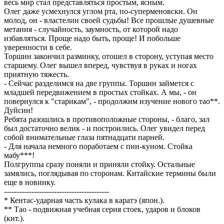
весь мир стал представляться простым, ясным.
Олег даже усмехнулся углом рта, по-суперменовски. Он
молод, он - властелин своей судьбы! Все прошлые душевные
метания - случайность, заумность, от которой надо
избавляться. Проще надо быть, проще! И побольше
уверенности в себе.
Торшин закончил разминку, отошел в сторону, уступая место
старшему. Олег вышел вперед, чувствуя в руках и ногах
приятную тяжесть.
- Сейчас разделимся на две группы. Торшин займется с
младшей передвижением в простых стойках. А мы, - он
повернулся к "старикам", - продолжим изучение нового тао**.
Дуйсин!
Ребята разошлись в противоположные стороны, - благо, зал
был достаточно велик - и построились. Олег увидел перед
собой внимательные глаза пятнадцати парней.
- Для начала немного поработаем с пин-куном. Стойка
мабу***!
Полгруппы сразу поняли и приняли стойку. Остальные
замялись, поглядывая по сторонам. Китайские термины были
еще в новинку.
------------------------------------------
* Кентас-ударная часть кулака в каратэ (япон.).
** Тао - подвижная учебная серия стоек, ударов и блоков
(кит.).