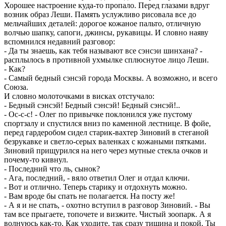
Хорошее настроение куда-то пропало. Перед глазами вдруг
возник образ Леши. Память услужливо рисовала все до
мельчайших деталей: дорогое кожаное пальто, отличную
волчью шапку, сапоги, джинсы, рукавицы. И словно наяву
вспомнился недавний разговор:
- Да ты знаешь, как тебя называют все сэнсэи шинхана? -
расплылось в противной ухмылке сплюснутое лицо Леши.
- Как?
- Самый бедный сэнсэй города Москвы. А возможно, и всего
Союза.
И словно молоточками в висках отстучало:
- Бедный сэнсэй! Бедный сэнсэй! Бедный сэнсэй!..
- Ос-с-с! - Олег по привычке поклонился уже пустому
спортзалу и спустился вниз по каменной лестнице. В фойе,
перед гардеробом сидел старик-вахтер Зиновий в стеганой
безрукавке и светло-серых валенках с кожаными пятками.
Зиновий прищурился на него через мутные стекла очков и
почему-то кивнул.
- Последний что ль, сынок?
- Ага, последний, - вяло ответил Олег и отдал ключи.
- Вот и отлично. Теперь старику и отдохнуть можно.
- Вам вроде бы спать не полагается. На посту же!
- А я и не спать, - охотно вступил в разговор Зиновий. - Вы
там все прыгаете, топочете и визжите. Чистый зоопарк. А я
волнуюсь как-то. Как уходите, так сразу тишина и покой. Ты