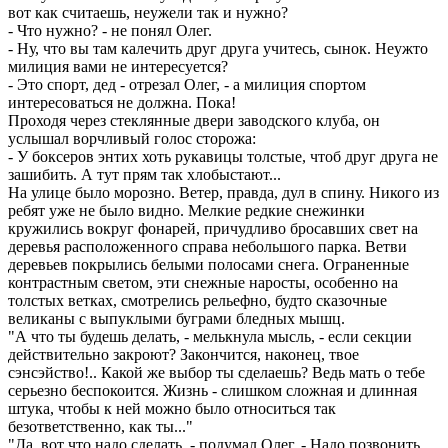
вот как считаешь, неужели так и нужно?
- Что нужно? - не понял Олег.
- Ну, что вы там калечить друг друга учитесь, сынок. Неужто
милиция вами не интересуется?
- Это спорт, дед - отрезал Олег, - а милиция спортом
интересоваться не должна. Пока!
Проходя через стеклянные двери заводского клуба, он
услышал ворчливый голос сторожа:
- У боксеров энтих хоть рукавицы толстые, чтоб друг друга не
зашибить. А тут прям так хлобыстают...
На улице было морозно. Ветер, правда, дул в спину. Никого из
ребят уже не было видно. Мелкие редкие снежинки
кружились вокруг фонарей, причудливо бросавших свет на
деревья расположенного справа небольшого парка. Ветви
деревьев покрылись белыми полосами снега. Ограненные
контрастным светом, эти снежные наросты, особенно на
толстых ветках, смотрелись рельефно, будто сказочные
великаны с выпуклыми буграми бледных мышц.
"А что ты будешь делать, - мелькнула мысль, - если секции
действительно закроют? Закончится, наконец, твое
сэнсэйство!.. Какой же выбор ты сделаешь? Ведь мать о тебе
серьезно беспокоится. Жизнь - слишком сложная и длинная
штука, чтобы к ней можно было относиться так
безответственно, как ты..."
"Да, вот что надо сделать, - подумал Олег. - Надо позвонить