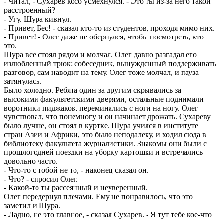
- Читал, - Сухарев косо усмехнулся. - Это ты из-за него такой
расстроенный?
- Угу. Шура кивнул.
- Привет, Бес! - сказал кто-то из студентов, проходя мимо них.
- Привет! - Олег даже не обернулся, чтобы посмотреть, кто
это.
Шура все стоял рядом и молчал. Олег давно разгадал его
излюбленный трюк: собеседник, вынужденный поддерживать
разговор, сам наводит на тему. Олег тоже молчал, и пауза
затянулась.
Было холодно. Ребята один за другим скрывались за
высокими факультетскими дверями, остальные поднимали
воротники пиджаков, переминались с ноги на ногу. Олег
чувствовал, что понемногу и он начинает дрожать. Сухареву
было лучше, он стоял в куртке. Шура учился в институте
стран Азии и Африки, это было неподалеку, и ходил сюда в
библиотеку факультета журналистики. Знакомы они были с
прошлогодней поездки на уборку картошки и встречались
довольно часто.
- Что-то с тобой не то, - наконец сказал он.
- Что? - спросил Олег.
- Какой-то ты рассеянный и неуверенный.
Олег передернул плечами. Ему не понравилось, что это
заметил и Шура.
- Ладно, не это главное, - сказал Сухарев. - Я тут тебе кое-что