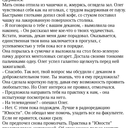
Мать снова отпила из чашечки и, жмурясь, оглядела зал. Олег
чувствовал себя как на иголках, с трудом выдерживая ее паузу.
Быстрыми глотками допил свой кофе, со стуком поставил
чашку на лакированную поверхность столика.
- Я поговорила о тебе с вашим деканом, - вымолвила она
наконец. - Он рассказал мне кое-что о твоих чудачествах.
Кстати, знаешь, декан меня даже порадовал. Оказывается,
единственная твоя вина заключается в прогулах, с
успеваемостью у тебя пока все в порядке.
Она порылась в сумочке и выложила на стол бело-зеленую
пачку дорогих ментоловых сигарет. Достала своими тонкими
пальчиками одну. Олег успел галантно щелкнуть перед ней
зажигалкой.
- Спасибо. Так вот, твой вопрос мы обсудили с деканом в
доброжелательном тоне. Ты знаешь, что я ему предложила?
Она сделала короткую паузу, давая ему возможность проявить
любопытство. Но Олег интереса не проявил, отмолчался.
- Предложила направить тебя на практику к нам, - она
испытующе посмотрела на него.
- На телевидение? - опешил Олег.
- Нет. С этим пока подождем. Лучше в радиоредакцию
"Юности". Он обещал мне помочь, уладить все на факультете.
Если не нравится, скажи сразу.
Он предпочел снова промолчать. Практика в "Юности"