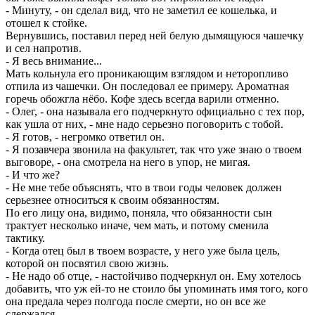
- Минуту, - он сделал вид, что не заметил ее кошелька, и
отошел к стойке.
Вернувшись, поставил перед ней белую дымящуюся чашечку
и сел напротив.
- Я весь внимание...
Мать кольнула его проникающим взглядом и неторопливо
отпила из чашечки. Он последовал ее примеру. Ароматная
горечь обожгла нёбо. Кофе здесь всегда варили отменно.
- Олег, - она называла его подчеркнуто официально с тех пор,
как ушла от них, - мне надо серьезно поговорить с тобой.
- Я готов, - негромко ответил он.
- Я позавчера звонила на факультет, так что уже знаю о твоем
выговоре, - она смотрела на него в упор, не мигая.
- И что же?
- Не мне тебе объяснять, что в твои годы человек должен
серьезнее относиться к своим обязанностям.
По его лицу она, видимо, поняла, что обязанности сын
трактует несколько иначе, чем мать, и потому сменила
тактику.
- Когда отец был в твоем возрасте, у него уже была цель,
которой он посвятил свою жизнь.
- Не надо об отце, - настойчиво подчеркнул он. Ему хотелось
добавить, что уж ей-то не стоило бы упоминать имя того, кого
она предала через полгода после смерти, но он все же
сдержался.