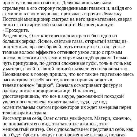
протянул в окошко паспорт. Девушка лишь мельком
стрельнула в его сторону подведенными глазами и, найдя его
фамилию в своем журнале, принялась строчить бумажку.
Постовой милиционер смотрел на него внимательнее, сверяя
лицо с фотокарточкой на паспорте. Наконец кивнул:
- Проходите.
Раздевшись, Олег критически осмотрел себя в одно из
больших зеркал. Ясные, светлые глаза, открытый взгляд из-
под темных, вразлет бровей, чуть откинутые назад густые
темные волосы эффектно оттеняют узкое лицо с прямым
носом, высокими скулами и упрямым подбородком. Только
чуть припухшие, по-детски сложенные губы, точь-в-точь как
у матери, своей плавной линией вызвали его недовольство.
Неожиданно в голову пришло, что вот так же тщательно здесь
рассматривают себя все те, кого он привык видеть в
телевизионном "ящике". Сначала осматривают фигуру и
одежду, после придирчиво-лицо. И наконец,
удостоверившись, что все в ажуре, раскованной походкой
уверенного человека уходят дальше, туда, где под
ослепительным светом прожекторов их ждет замершая перед
телевизорами страна.
Рассматривая себя, Олег слегка улыбнулся. Матери, конечно,
не понравится его вид, эти затертые джинсы, этот
мешковатый свитер. Он с удовольствием представил себе, как
она будет бросать вокруг настороженные взгляды, полагая,