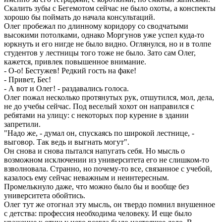
Скалить зубы с Бегемотом сейчас не было охоты, а конспекты
хорошо бы поймать до начала консультаций.
Олег пробежал по длинному коридору со сводчатыми
высокими потолками, однако Моргунов уже успел куда-то
юркнуть и его нигде не было видно. Оглянулся, но и в толпе
студентов у лестницы того тоже не было. Зато сам Олег,
кажется, привлек повышенное внимание.
- О-о! Бестужев! Редкий гость на факе!
- Привет, Бес!
- А вот и Олег! - раздавались голоса.
Олег пожал несколько протянутых рук, отшутился, мол, дела,
не до учебы сейчас. Под веселый хохот он направился с
ребятами на улицу: с некоторых пор курение в здании
запретили.
"Надо же, - думал он, спускаясь по широкой лестнице, -
выговор. Так ведь и выгнать могут".
Он снова и снова пытался напугать себя. Но мысль о
возможном исключении из университета его не слишком-то
взволновала. Странно, но почему-то все, связанное с учебой,
казалось ему сейчас неважным и неинтересным.
Промелькнуло даже, что можно было бы и вообще без
университета обойтись.
Олег тут же отогнал эту мысль, он твердо помнил внушенное
с детства: профессия необходима человеку. И еще было