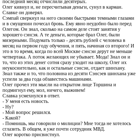
последний месяц отчислили десятерых.
Олег кивнул и, не пересчитывая деньги, сунул в карман.
Славке он доверял.
Сэмпай сверкнул на него своими быстрыми темными глазами
и в смущении почесал бровь. Ему явно неудобно было перед
Олегом. Он знал, сколько на самом деле стоят занятия у
хорошего сэнсэя. А те деньги, которые брал Олег, были
мизерными. Подумать только - десять рублей с человека в
месяц на первом году обучения, и пять, начиная со второго! И
это в то время, когда по всей Москве сэнсэи дерут не меньше
четвертака. А поток желающих не убывает. Мода! Знал он и
то, что из этих денег сотня сразу уходит на школу, Олег их
неукоснительно, как и остальные сэнсэи, отдает шинхану.
Знал также и то, что половина из десяти Сэнсэев шинхана уже
успели за два года обзавестись машинами.
Олег прочел эти мысли на открытом лице Торшина и
подмигнул ему, мол, ничего, выживем!
Славка усмехнулся в ответ.
- У меня есть новость.
- Ну?
- Мой вопрос решился.
- Какой?
- Помнишь, мы говорили о милиции? Мне тогда не хотелось
сглазить. В общем, я уже почти сотрудник МВД.
Олег коротко присвистнул.