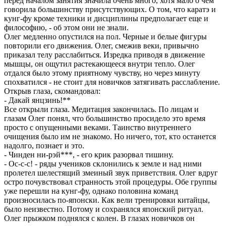
перед началом занятия значила очень много, хотя мало о чем
говорила большинству присутствующих. О том, что каратэ и
кунг-фу кроме техники и дисциплины предполагает еще и
философию, - об этом они не знали.
Олег медленно опустился на пол. Черные и белые фигуры
повторили его движения. Олег, смежив веки, привычно
приказал телу расслабиться. Изредка приводя в движение
мышцы, он ощутил растекающееся внутри тепло. Олег
отдался было этому приятному чувству, но через минуту
спохватился - не стоит для новичков затягивать расслабление.
Открыв глаза, скомандовал:
- Дакай янцзинь!**
Все открыли глаза. Медитация закончилась. По лицам и
глазам Олег понял, что большинство просидело это время
просто с опущенными веками. Таинство внутреннего
очищения было им не знакомо. Но ничего, тот, кто останется
надолго, познает и это.
- Чинден ни-рэй***, - его крик разорвал тишину.
- Ос-с-с! - ряды учеников склонились к земле и над ними
пролетел шелестящий змеиный звук приветствия. Олег вдруг
остро почувствовал странность этой процедуры. Обе группы
уже перешли на кунг-фу, однако половина команд
произносилась по-японски. Как вели тренировки китайцы,
было неизвестно. Потому и сохранялся японский ритуал.
Олег прыжком поднялся с колен. В глазах новичков он