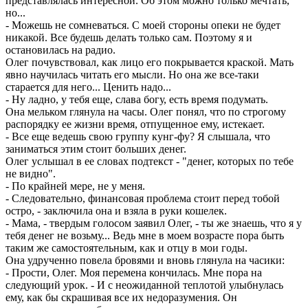
представлялась интересной. Об этом можно только мечтать,
но...
- Можешь не сомневаться. С моей стороны опеки не будет
никакой. Все будешь делать только сам. Поэтому я и
остановилась на радио.
Олег почувствовал, как лицо его покрывается краской. Мать
явно научилась читать его мысли. Но она же все-таки
старается для него... Ценить надо...
- Ну ладно, у тебя еще, слава богу, есть время подумать.
Она мельком глянула на часы. Олег понял, что по строгому
распорядку ее жизни время, отпущенное ему, истекает.
- Все еще ведешь свою группу кунг-фу? Я слышала, что
заниматься этим стоит больших денег.
Олег услышал в ее словах подтекст - "денег, которых по тебе
не видно".
- По крайней мере, не у меня.
- Следовательно, финансовая проблема стоит перед тобой
остро, - заключила она и взяла в руки кошелек.
- Мама, - твердым голосом заявил Олег, - ты же знаешь, что я у
тебя денег не возьму... Ведь мне в моем возрасте пора быть
таким же самостоятельным, как и отцу в мои годы.
Она удрученно повела бровями и вновь глянула на часики:
- Прости, Олег. Моя перемена кончилась. Мне пора на
следующий урок. - И с неожиданной теплотой улыбнулась
ему, как бы скрашивая все их недоразумения. Он