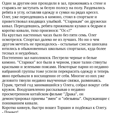
Один за другим они проходили в зал, прижимаясь к стене и
стараясь не заступать за белую полосу на полу. Раздевались
ребята в углу, оставляя одежду и сумки на рядах кресел.
Олег, уже переодевшись в кимоно, стоял в спортзале и
приветствовал входящих улыбкой. "Старикам" он дружески
кивал. Переодевшись, ребята прижимали кулаки к бедрам и
коротко кивали, тихо произнося: "Ос-с!"
На круглых настенных часах было без пяти семь. Олег
осмотрелся. Спортзал далеко не из лучших. Но ни о чем
другом мечтать не приходилось - остальные сэнсэи шинхана
ютились в обыкновенных школьных спортзалах, куда более
тесных и неудобных.
Постепенно зал наполнялся. Пестрели черные и белые
кимоно. "Старики" все были в черном, узкие талии стянуты
красными и зелеными поясами. Некоторые парни из недавно
набранной группы тоже успели перекрасить одежду и теперь
явно пребывали в восхищении от себя. Многие из них уже
деловито тянули недавно выученные связки, разминаясь.
Гурам, третий год занимавшийся у Олега, собрал вокруг себя
кружок. Воодушевленно рассказывая о недавно
просмотренном китайском фильме "Драка", он
демонстрировал приемы "змеи" и "обезьяны". Окружающие с
пониманием кивали.
Коротко кивнув, быстро вошел Торшин и подбежал к Олегу.
- Привет!