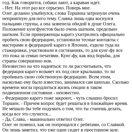
год. Как говорится, собаки лают, а караван идет.
- Нет. На этот раз все серьезно. Поверь мне.
Олег деланно улыбнулся, слова Торшина затронули очень
неприятную для него тему. Славка лишь едва коснулся
пальцами струны, а она зазвенела обидой в душе Олега.
Положение кунгфуистов было очень шатким, предельно
шатким. Если приверженцы каратэ ухитрились официально
пробить свою федерацию, установили тесные контакты с
мастерами и федерацией каратэ в Японии, ездили туда на
стажировки, участвовали в состязаниях, то для кунг-фу все
это пока за семью печатями. Кунг-фу, как вид борьбы, для
страны совершенно нов.
Неизвестно на что надеяться: то ли рассчитывать, что
федерация каратэ возьмет их под свое крылышко, то ли
пробивать свою собственную федерацию. Всем этим,
насколько ему было известно, занимался сам шинхан. Сколько
времени могла продлиться жизнь секции в таком
подвешенном состоянии - неизвестно.
- Федерацию каратэ тоже закроют, - чуть слышно бросил
Торшин. - Причем вопрос будет решаться в ближайшее время.
Не мешало бы тебе подумать о том, что ты станешь делать,
когда все это случится...
- Да, Слава, - машинально ответил Олег.
Олег не помнил, как он попрощался с ребятами, со Славкой.
Он лишь заметил, что уже один сидит в просторном зале.