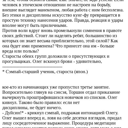
человек в этическом отношении не настроен на борьбу,
внешне выглядит манекеном, любая работа с ним бесполезна.
Без этики и дисциплины искусство кунг-фу превращается в
простую технику нанесения ударов. Правда, реакция и удары
вполне могут быть приличными.
Против воли вдруг вновь промелькнули сомнения в правоте
своих действий. Стоит ли наделять ребят, большинство из
которых он знает весьма приблизительно, этой силой? Как
она будет ими применена? Что принесет она им - больше
вреда или пользы?
Старосты обеих групп доложили о присутствующих и
прогульщиках. Олег вскинул брови - удивительно,
------------------------------------------
* Сэмпай-старший ученик, староста (япон.)
кое-кто из начинающих уже пропустил третье занятие.
Вопросительно глянув на сэнсэя, Торшин отдал приказание
вычеркнуть проштрафившихся новичков из списков. Олег
кивнул. Таково было правило: если нет
дисциплины, не будет ничего.
- Дуйсин!* - крикнул сэмпай, подражая интонацией Олегу.
Олег вышел вперед и, ловя на себе десятки взглядов, придал
лицу сосредоточенное выражение. Процедура медитации