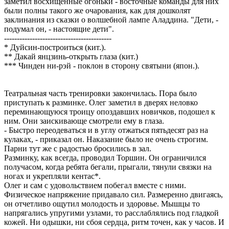
заметил восхищенные огоньки - восточные команды для них
были полны такого же очарования, как для дошколят
заклинания из сказки о волшебной лампе Аладдина. "Дети, -
подумал он, - настоящие дети".
------------------------------------------
* Дуйсин-построиться (кит.).
** Дакай янцзинь-открыть глаза (кит.)
*** Чинден ни-рэй - поклон в сторону святыни (япон.).
Театральная часть тренировки закончилась. Пора было
приступать к разминке. Олег заметил в дверях неловко
переминающуюся троицу опоздавших новичков, подошел к
ним. Они заискивающе смотрели ему в глаза.
- Быстро переодеваться и в углу отжаться пятьдесят раз на
кулаках, - приказал он. Наказание было не очень строгим.
Парни тут же с радостью бросились в зал.
Разминку, как всегда, проводил Торшин. Он ограничился
получасом, когда ребята бегали, прыгали, тянули связки на
ногах и укрепляли кентас*.
Олег и сам с удовольствием побегал вместе с ними.
Физическое напряжение придавало сил. Размеренно двигаясь,
он отчетливо ощутил молодость и здоровье. Мышцы то
напрягались упругими узлами, то расслаблялись под гладкой
кожей. Ни одышки, ни сбоя сердца, ритм точен, как у часов. И