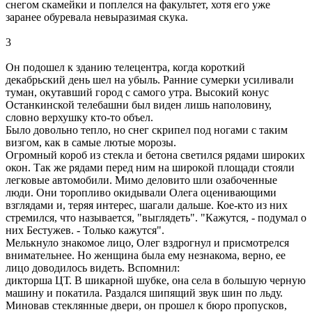
снегом скамейки и поплелся на факультет, хотя его уже
заранее обуревала невыразимая скука.
3
Он подошел к зданию телецентра, когда короткий
декабрьский день шел на убыль. Ранние сумерки усиливали
туман, окутавший город с самого утра. Высокий конус
Останкинской телебашни был виден лишь наполовину,
словно верхушку кто-то объел.
Было довольно тепло, но снег скрипел под ногами с таким
визгом, как в самые лютые морозы.
Огромный короб из стекла и бетона светился рядами широких
окон. Так же рядами перед ним на широкой площади стояли
легковые автомобили. Мимо деловито шли озабоченные
люди. Они торопливо окидывали Олега оценивающими
взглядами и, теряя интерес, шагали дальше. Кое-кто из них
стремился, что называется, "выглядеть". "Кажутся, - подумал о
них Бестужев. - Только кажутся".
Мелькнуло знакомое лицо, Олег вздрогнул и присмотрелся
внимательнее. Но женщина была ему незнакома, верно, ее
лицо доводилось видеть. Вспомнил:
дикторша ЦТ. В шикарной шубке, она села в большую черную
машину и покатила. Раздался шипящий звук шин по льду.
Миновав стеклянные двери, он прошел к бюро пропусков,