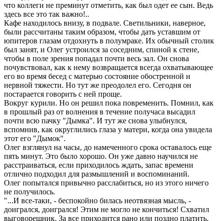
что коллеги не преминут отметить, как был одет ее сын. Ведь
здесь все это так важно!..
Кафе находилось внизу, в подвале. Светильники, наверное,
были рассчитаны таким образом, чтобы дать уставшим от
юпитеров глазам отдохнуть в полумраке. Их обычный столик
был занят, и Олег устроился за соседним, спиной к стене,
чтобы в поле зрения попадал почти весь зал. Он снова
почувствовал, как к нему возвращается всегда охватывающее
его во время бесед с матерью состояние обостренной и
нервной тяжести. Но тут же преодолел его. Сегодня он
постарается говорить с ней проще.
Вокруг курили. Но он решил пока повременить. Помнил, как
в прошлый раз от волнения в течение получаса высадил
почти всю пачку "Дымка". И тут же снова улыбнулся,
вспомнив, как округлились глаза у матери, когда она увидела
этот его "Дымок".
Олег взглянул на часы, до намеченного срока оставалось еще
пять минут. Это было хорошо. Он уже давно научился не
расстраиваться, если приходилось ждать, запас времени
отлично подходил для размышлений и воспоминаний.
Олег попытался привычно расслабиться, но из этого ничего
не получилось.
"...И все-таки, - беспокойно билась неотвязная мысль, -
доигрался, доигрался! Этим не могло не кончиться! Схватил
выговорешник. За все приходится рано или поздно платить.