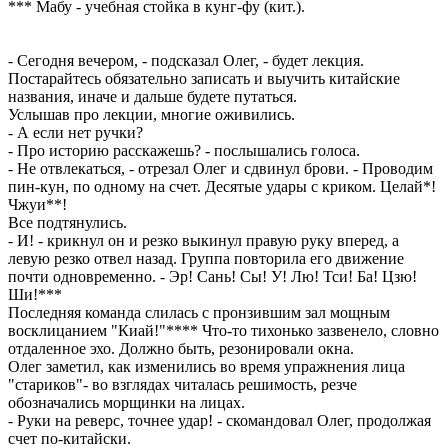
*** Мабу - учебная стойка в кунг-фу (кит.).
- Сегодня вечером, - подсказал Олег, - будет лекция.
Постарайтесь обязательно записать и выучить китайские
названия, иначе и дальше будете путаться.
Услышав про лекции, многие оживились.
- А если нет ручки?
- Про историю расскажешь? - послышались голоса.
- Не отвлекаться, - отрезал Олег и сдвинул брови. - Проводим
пин-кун, по одному на счет. Десятые удары с криком. Целай*!
Чжуи**!
Все подтянулись.
- И! - крикнул он и резко выкинул правую руку вперед, а
левую резко отвел назад. Группа повторила его движение
почти одновременно. - Эр! Сань! Сы! У! Лю! Тси! Ба! Цзю!
Ши!***
Последняя команда слилась с пронзившим зал мощным
восклицанием "Киай!"**** Что-то тихонько зазвенело, словно
отдаленное эхо. Должно быть, резонировали окна.
Олег заметил, как изменились во время упражнения лица
"стариков"- во взглядах читалась решимость, резче
обозначались морщинки на лицах.
- Руки на реверс, точнее удар! - скомандовал Олег, продолжая
счет по-китайски.