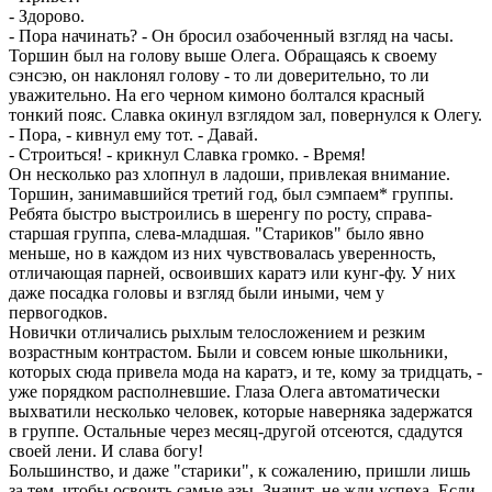
- Здорово.
- Пора начинать? - Он бросил озабоченный взгляд на часы.
Торшин был на голову выше Олега. Обращаясь к своему
сэнсэю, он наклонял голову - то ли доверительно, то ли
уважительно. На его черном кимоно болтался красный
тонкий пояс. Славка окинул взглядом зал, повернулся к Олегу.
- Пора, - кивнул ему тот. - Давай.
- Строиться! - крикнул Славка громко. - Время!
Он несколько раз хлопнул в ладоши, привлекая внимание.
Торшин, занимавшийся третий год, был сэмпаем* группы.
Ребята быстро выстроились в шеренгу по росту, справа-
старшая группа, слева-младшая. "Стариков" было явно
меньше, но в каждом из них чувствовалась уверенность,
отличающая парней, освоивших каратэ или кунг-фу. У них
даже посадка головы и взгляд были иными, чем у
первогодков.
Новички отличались рыхлым телосложением и резким
возрастным контрастом. Были и совсем юные школьники,
которых сюда привела мода на каратэ, и те, кому за тридцать, -
уже порядком располневшие. Глаза Олега автоматически
выхватили несколько человек, которые наверняка задержатся
в группе. Остальные через месяц-другой отсеются, сдадутся
своей лени. И слава богу!
Большинство, и даже "старики", к сожалению, пришли лишь
за тем, чтобы освоить самые азы. Значит, не жди успеха. Если