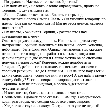
- Поздравляю. Нас ты, естественно, бросишь?
- Ну почему же, - неловко, словно оправдываясь, произнес
Торшин. - Буду заглядывать.
- Ясно. - Славка отвел глаза. - Значит, теперь надо
подыскивать нового Сэмпая. Жаль. - Он хлопнул товарища по
плечу. - Все равно желаю удачи! Мы не расстанемся, надеюсь,
после этого?
- Ну что ты, - оживился Торшин, - расставаться нам
совершенно ни к чему.
Олег отвернулся, нахмурившись. Новость испортила ему
настроение. Торшина заменить было некем. Забота, конечно,
небольшая - быть Сэмпаем. Однако чем заменить дружеские
отношения и то ощущение работы в контакте, когда они
делили группу на две части и Славке можно было спокойно
поручить первогодков? Конечно, можно подобрать из
"стариков", ребята есть неплохие, со светлыми мозгами и
хорошей реакцией. Но до Славки им... Он на него надеялся и
как на спортсмена - соревнования на носу! А где найти замену
такому бойцу? Честно говоря, он здорово рассчитывал на
Торшина. Как ни прикидывай, а брешь будет весьма
чувствительной.
- И вот еще что, Олег, - как-то неловко начал тот. -
Понимаешь, я должен тебе сказать... Там, где я оформляюсь,
ходят разговоры, что секции скоро все равно закроют.
- Ходят такие слухи, - кивнул Олег, - но это уже не первый