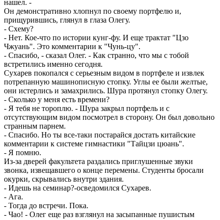
нашел. -
Он демонстративно хлопнул по своему портфелю и,
прищурившись, глянул в глаза Олегу.
- Схему?
- Нет. Кое-что по истории кунг-фу. И еще трактат "Цзо
Чжуань". Это комментарии к "Чунь-цу".
- Спасибо, - сказал Олег. - Как странно, что мы с тобой
встретились именно сегодня.
Сухарев покопался с серьезным видом в портфеле и извлек
потрепанную машинописную стопку. Углы ее были желтые,
они истерлись и замахрились. Шура протянул стопку Олегу.
- Сколько у меня есть времени?
- Я тебя не тороплю. - Шура закрыл портфель и с
отсутствующим видом посмотрел в сторону. Он был довольно
странным парнем.
- Спасибо. Но ты все-таки постарайся достать китайские
комментарии к системе гимнастики "Тайцзи цюань".
- Я помню.
Из-за дверей факультета раздались приглушенные звуки
звонка, извещавшего о конце перемены. Студенты бросали
окурки, скрывались внутри здания.
- Идешь на семинар?-осведомился Сухарев.
- Ага.
- Тогда до встречи. Пока.
- Чао! - Олег еще раз взглянул на засыпанные пушистым