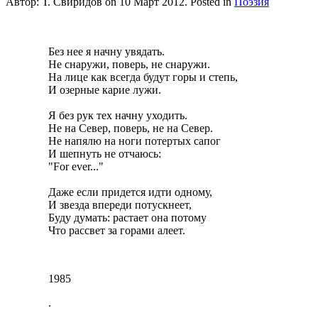
Автор: Т. Свиридов on
10 Март 2012
. Posted in
Поэзия
Без нее я начну увядать.
Не снаружи, поверь, не снаружи.
На лице как всегда будут горы и степь,
И озерные карие лужи.
Я без рук тех начну уходить.
Не на Север, поверь, не на Север.
Не напялю на ноги потертых сапог
И шепнуть не отчаюсь:
"For ever..."
Даже если придется идти одному,
И звезда впереди потускнеет,
Буду думать: растает она потому
Что рассвет за горами алеет.
1985
.