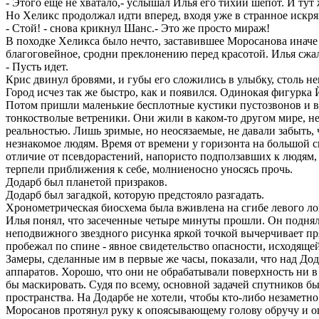
- Этого еще не хватало,- услышал Илья его тихий шепот. И тут 
Но Хеликс продолжал идти вперед, входя уже в странное искря
- Стой! - снова крикнул Шанс.- Это же просто мираж!
В походке Хеликса было нечто, заставившее Моросанова иначе 
благоговейное, сродни преклонению перед красотой. Илья сжал
- Пусть идет.
Крис двинул бровями, и губы его сложились в улыбку, столь н
Город исчез так же быстро, как и появился. Одинокая фигурка Й
Потом пришли маленькие бесплотные кустики пустозвонов и в
тонкостволые ветреники. Они жили в каком-то другом мире, н
реальностью. Лишь зримые, но неосязаемые, не давали забыть, ч
незнакомое людям. Время от времени у горизонта на большой 
отличие от псевдорастений, напористо подползавших к людям,
терпели приближения к себе, молниеносно уносясь прочь.
Додарб был планетой призраков.
Додарб был загадкой, которую предстояло разгадать.
Хронометрическая биосхема была вживлена на сгибе левого локт
Илья понял, что засеченные четыре минуты прошли. Он поднял 
неподвижного звездного рисунка яркой точкой вычерчивает п
пробежал по спине - явное свидетельство опасности, исходящей
Замеры, сделанные им в первые же часы, показали, что над До
аппаратов. Хорошо, что они не обрабатывали поверхность ни в
бы маскировать. Судя по всему, основной задачей спутников 
пространства. На Додарбе не хотели, чтобы кто-либо незаметно
Моросанов протянул руку к опоясывающему голову обручу и оп