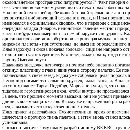
околопланетное пространство патрулируется?" Факт говорил о
базы считали возможным умалчивать о некоторых событиях на 
Над ночной пустыней дребезжащей тонкой трелью внезапно п
неприятный вибрирующий резонанс в ушах, и Илья против вол
именовался в официальных сводках, что в переводе с сицианск
очередная загадка Додарба, непонятное явление местной прир
какую-нибудь закономерность в нем обнаружить не удалось. К
оригинальное сочетание обертонов, скрипящая музыка планеты
миражам планеты - присутствовал, не имея ни определенного и
Илья вздохнул и снова покачал головой - сициане напрасно ос
стоило заняться посерьезнее. Кто знает, может быть, тогда не
группу Омегакорпуса.
Падающая звездочка патрулера в ночном небе внезапно погасла
откинул пластинку с глаз и двинулся в сторону палатки. Ее по
поблескивая в свете звезд. Рядом уже собралась целая поросль 
Песок под ногами чуть слышно хрустел, выдавая шаги. В пала
из синих планет Тарга. Подойдя, Моросанов увидел, что полог п
тщательно герметизировал вход, чтобы внутрь не просачивался
За день, что прошел с момента высадки, они не успели привык
длились восемнадцать часов. К тому же напряженный ритм работ
шел, а вызывать его искусственно не хотелось.
Илья прилег и расслабился. Сухие песчинки, время от времен
шелестели о прочную ткань палатки, а затем вновь становилось
успокаивала.
Согласно тактическому плану, разработанному ВБ КВС, группе