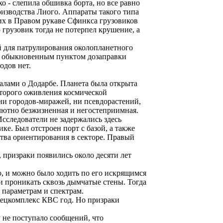
 - слепила обшивка борта, но все равно
оизводства Лиого. Аппараты такого типа
их в Правом рукаве Сфинкса грузовиков
 грузовик тогда не потерпел крушение, а
й для патрулирования околопланетного
л обыкновенным пунктом дозаправки
одов нет.
иалами о Додарбе. Планета была открыта
которого оживления космической
 ни городов-миражей, ни псевдорастений,
лютно безжизненная и негостеприимная.
сследователи не задержались здесь
ке. Был отстроен порт с базой, а также
тва ориентирования в секторе. Правый
призраки появились около десяти лет
, и можно было ходить по его искрящимся
и проникать сквозь дымчатые стены. Тогда
 параметрам и спектрам.
спецкомплекс КВС год. Но призраки
у не поступало сообщений, что