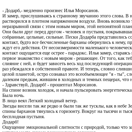
- Додарб,- медленно произнес Илья Моросанов.
И замер, прислушиваясь к странному звучанию этого слова. В 
растворился в плотном напряженном воздухе. Вновь возникл
неразрывной связи с этим новым миром, этой непонятной план
Они были друг перед другом - человек и пустыня, покрывавшая
собранные, цельные, сильные. Пески Додарба представились с
контакт, будто все бесчисленные барханы обернулись к нему, п
ждут его действия. От несоизмеримости маленького человеческ
контакт ощущается еще острее - парадокс. Илья замер, стараяс
первое знакомство с новым миром - решающее. От того, как теб
слияние с ней, и будет зависеть весь ход последующей операции.
раз убеждался в собственной правоте. И теперь, словно сливш
целой планетой, остро сознавал это всеобъемлющее "я - ты", с
далеким предкам, жившим в холодных и темных пещерах, что 
- Здравствуй, Додарб! - прошептал Моросанов.
На спине возник холодок, и начала пульсировать энергетическа
Была ночь.
В лицо веял Легкий холодный ветер.
Звезды висели так же редко и были так же тусклы, как в небе 
спины барханов тянулись к горизонту. Вокруг на тысячи и тыс
бесплодная пустыня.
Додарб!
Ощущение эмоциональной слитности с природой, только что зах