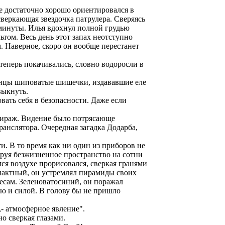
е достаточно хорошо ориентировался в
сверкающая звездочка патрулера. Сверяясь
 минуты. Илья вдохнул полной грудью
том. Весь день этот запах неотступно
. Наверное, скоро он вообще перестанет
теперь покачивались, словно водоросли в
онцы шиповатые шишечки, издававшие еле
выкнуть.
вать себя в безопасности. Даже если
 мираж. Видение было потрясающе
ранслятора. Очередная загадка Додарба,
и. В то время как ни один из приборов не
руя безжизненное пространство на сотни
ся воздухе прорисовался, сверкая гранями
пактный, он устремлял пирамиды своих
есам. Зеленоватосиний, он поражал
ю и силой. В голову бы не пришло
- атмосферное явление".
но сверкая глазами.