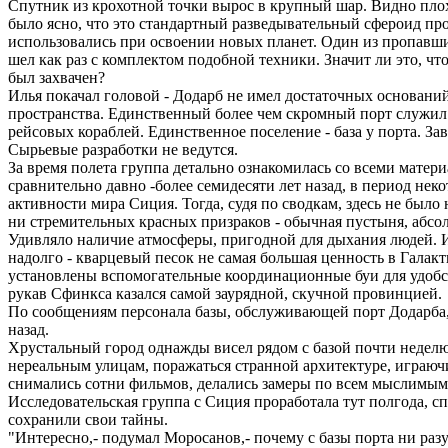
Спутник из крохотной точки вырос в крупный шар. Видно плохо
было ясно, что это стандартный разведывательный сфероид пр
использовались при освоении новых планет. Один из пропавш
шел как раз с комплектом подобной техники. Значит ли это, что
был захвачен?
Илья покачал головой - Додарб не имел достаточных основани
пространства. Единственный более чем скромный порт служи
рейсовых кораблей. Единственное поселение - база у порта. Зав
Сырьевые разработки не ведутся.
За время полета группа детально ознакомилась со всеми матер
сравнительно давно -более семидесяти лет назад, в период не
активности мира Сиция. Тогда, судя по сводкам, здесь не было
ни стремительных красных призраков - обычная пустыня, абсо
Удивляло наличие атмосферы, пригодной для дыхания людей. И
надолго - кварцевый песок не самая большая ценность в Галакти
установлены вспомогательные координационные буи для удобс
рукав Сфинкса казался самой заурядной, скучной провинцией.
По сообщениям персонала базы, обслуживающей порт Додарба, 
назад.
Хрустальный город однажды висел рядом с базой почти неделю
нереальным улицам, поражаться странной архитектуре, играюч
снимались сотни фильмов, делались замеры по всем мыслимым
Исследовательская группа с Сиция проработала тут полгода, 
сохранили свои тайны.
"Интересно,- подумал Моросанов,- почему с базы порта ни раз