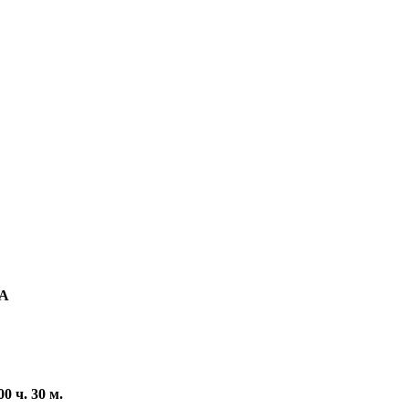
А
0 ч. 30 м.