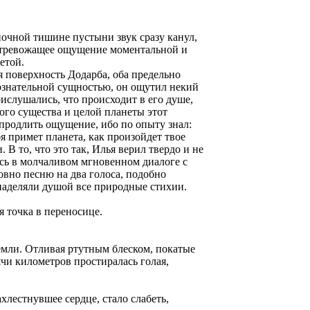
ночной тишине пустыни звук сразу канул,
о тревожащее ощущение моментальной и
етой.
 поверхность Додарба, оба предельно
ознательной сущностью, он ощутил некий
рислушались, что происходит в его душе,
ого существа и целой планеты этот
ь продлить ощущение, ибо по опыту знал:
я примет планета, как произойдет твое
 В то, что это так, Илья верил твердо и не
ись в молчаливом мгновенном диалоге с
ловно песню на два голоса, подобно
наделяли душой все природные стихии.
я точка в переносице.
Земли. Отливая ртутным блеском, покатые
ячи километров простиралась голая,
лестнувшее сердце, стало слабеть,