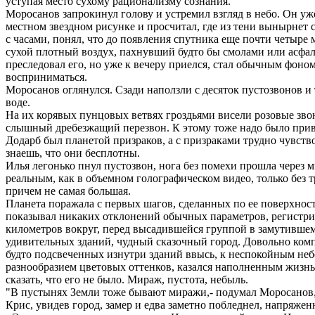
уступая место сухому рационализму сознания.
Моросанов запрокинул голову и устремил взгляд в небо. Он уж
местном звездном рисунке и просчитал, где из тени вынырнет 
с часами, понял, что до появления спутника еще почти четыре
сухой плотный воздух, пахнувший будто бы смолами или асфаль
преследовал его, но уже к вечеру приелся, стал обычным фоном
восприниматься.
Моросанов оглянулся. Сзади наползли с десяток пустозвонов и 
воде.
На их корявых пунцовых ветвях гроздьями висели розовые зв
слышный дребезжащий перезвон. К этому тоже надо было при
Додарб был планетой призраков, а с призраками трудно чувство
знаешь, что они бесплотны.
Илья легонько пнул пустозвон, нога без помехи прошла через
реальным, как в объемном голографическом видео, только без т
причем не самая большая.
Планета поражала с первых шагов, сделанных по ее поверхност
показывал никаких отклонений обычных параметров, регистри
километров вокруг, перед высадившейся группой в замутившем
удивительных зданий, чудный сказочный город. Довольно ком
будто подсвеченных изнутри зданий ввысь, к неспокойным неб
разнообразием цветовых оттенков, казался наполненным жизнь
сказать, что его не было. Мираж, пустота, небыль.
"В пустынях Земли тоже бывают миражи,- подумал Моросанов,
Крис, увидев город, замер и едва заметно побледнел, напряжен