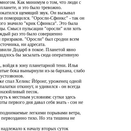
 многом. Как минимум о том, что люди с
планете, и это было тревожно.
рокатился щемящий звук. Он вызывал
и поморщился. "Оросли-Сфинкс" - так он
ого значило "крик Сфинкса". Это была
оды. Смысл пульсации "оросли" или хоть
аждый раз это было совершенно
 призраков. "Оросли" был сродни всем
сточника, ни адресата.
тавили Додарб в покое. Планетой явно
 пршдлось бы засылать сюда оперативную
, войдя в зону планетарной тени. Илья
катые бока вынырнули из-за бархана, слабо
пустозвонов.
тке спал Хеликс Йбронг, уроженец одной
алатки откинут, и удивился - он всегда
 назойливый песок.
нуть к местным условиям: сутки здесь
ы первого дня давал себя знать - сон не
и поднимаемые легкими порывами ветра,
 первозданно тихо. Но эта тишина не
 надлежало к началу вторых суток