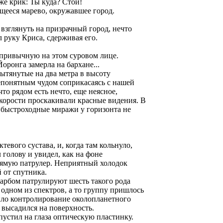
же крик: Ты куда? Стой!
щееся марево, окружавшее город.
взглянуть на призрачный город, нечто
 руку Криса, сдерживая его.
епривычную на этом суровом лице.
оронга замерла на бархане...
ытянутые на два метра в высоту
епонятным чудом соприкасаясь с нашей
то рядом есть нечто, еще неясное,
скорости проскакивали красные видения. В
 быстроходные миражи у горизонта не
евого сустава, и, когда там кольнуло,
голову и увидел, как на фоне
рямую патрулер. Неприятный холодок
 от спутника.
дарбом патрулируют шесть такого рода
 одном из спектров, а то группу пришлось
было контролирование околопланетного
 высадился на поверхность.
устил на глаза оптическую пластинку.